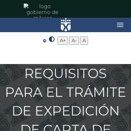
Toggle
naviga
A+
A-
A
REQUISITOS
PARA EL TRÁMITE
DE EXPEDICIÓN
DE CARTA DE