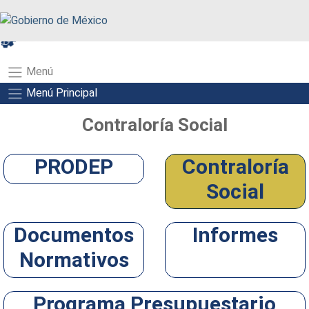
A+
A-
A
Menú
Menú Principal
Contraloría Social
PRODEP
Contraloría
Social
Documentos
Informes
Normativos
Programa Presupuestario